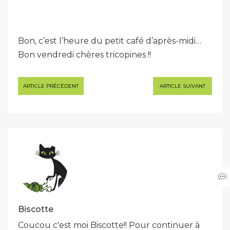
Bon, c’est l’heure du petit café d’après-midi…
Bon vendredi chères tricopines !!
Navigation
ARTICLE PRÉCÉDENT
ARTICLE SUIVANT
de
l’article
Biscotte
Coucou c'est moi Biscotte!! Pour continuer à