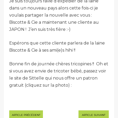
Je suis toujours ravie d’expédier de la laine
dans un nouveau pays alors cette fois-ci je
voulais partager la nouvelle avec vous :
Biscotte & Cie a maintenant une cliente au
JAPON ! J’en suis très fière :-)
Espérons que cette cliente parlera de la laine
Biscotte & Cie à ses ami(e)s hihi !!
Bonne fin de journée chères tricopines !! Oh et
si vous avez envie de tricoter bébé, passez voir
le site de Sittelle qui nous offre un patron
gratuit (cliquez sur la photo) :
Navigation
ARTICLE PRÉCÉDENT
ARTICLE SUIVANT