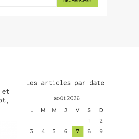
Les articles par date
 et
août 2026
ot,
L
M
M
J
V
S
D
1
2
3
4
5
6
7
8
9