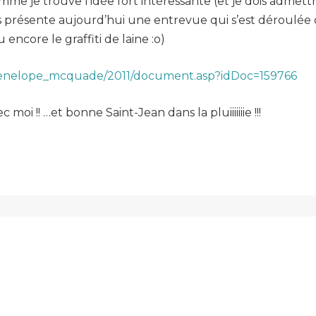
omme je trouve l’idée fort intéressante (et je dois admett
ous présente aujourd’hui une entrevue qui s’est déroulée
encore le graffiti de laine :o)
/penelope_mcquade/2011/document.asp?idDoc=159766
 moi !! …et bonne Saint-Jean dans la pluiiiiiiie !!!