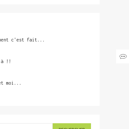
ment c'est fait...
jà !!
et moi...