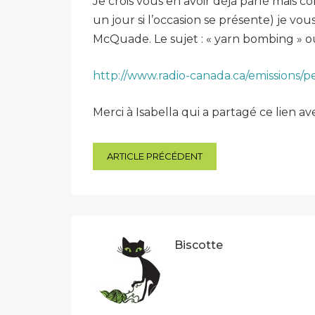
Je crois vous en avoir déjà parlé mais c
un jour si l’occasion se présente) je v
McQuade. Le sujet : « yarn bombing » ou 
http://www.radio-canada.ca/emissions
Merci à Isabella qui a partagé ce lien avec
Navigation
ARTICLE PRÉCÉDENT
de
l’article
Biscotte