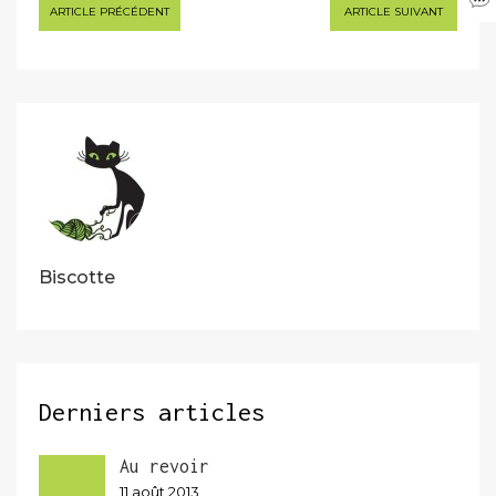
Navigation
ARTICLE PRÉCÉDENT
ARTICLE SUIVANT
de
l’article
Biscotte
Derniers articles
Au revoir
11 août 2013