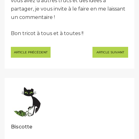
vous avez d’autres trucs et des idées à
partager, je vous invite à le faire en me laissant
un commentaire !
Bon tricot à tous et à toutes !!
Navigation
ARTICLE PRÉCÉDENT
ARTICLE SUIVANT
de
l’article
Biscotte