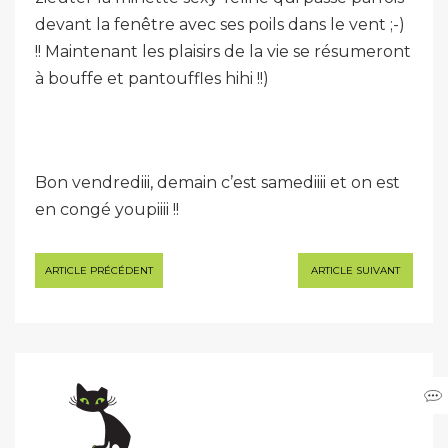
devant la fenêtre avec ses poils dans le vent ;-)
!! Maintenant les plaisirs de la vie se résumeront
à bouffe et pantouffles hihi !!)
Bon vendrediii, demain c’est samediiii et on est
en congé youpiiii !!
Navigation
ARTICLE PRÉCÉDENT
ARTICLE SUIVANT
de
l’article