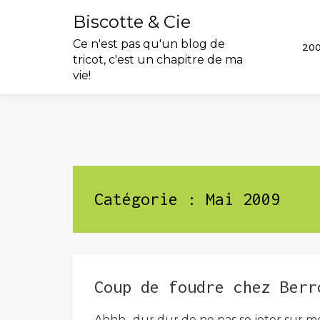
Biscotte & Cie
Ce n'est pas qu'un blog de
20
tricot, c'est un chapitre de ma
vie!
Skip
to
content
Catégorie :
Mai 2009
Coup de foudre chez Berr
Ahhh.. dur dur de ne pas se jeter sur m