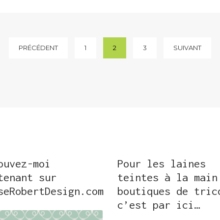
PRÉCÉDENT
1
2
3
SUIVANT
ouvez-moi
Pour les laines
tenant sur
teintes à la main
seRobertDesign.com
boutiques de tric
c’est par ici…