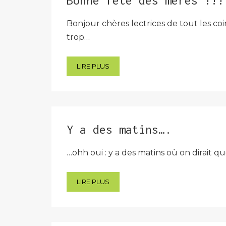
Bonne fête des mères !!!
Bonjour chères lectrices de tout les co
trop…
LIRE PLUS
Y a des matins….
…ohh oui : y a des matins où on dirait 
LIRE PLUS