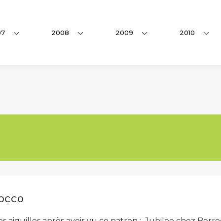
07
2008
2009
2010
occo
es aiguilles après avoir vu ce patron : Jubilee chez Berr