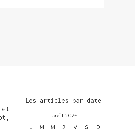
Les articles par date
 et
août 2026
ot,
L
M
M
J
V
S
D