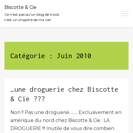
Biscotte & Cie
Ce n'est pas qu'un blog de tricot,
c'est un chapitre de ma vie!
Skip
to
content
Catégorie :
Juin 2010
…une droguerie chez Biscotte
& Cie ???
Non !! Pas une droguerie…….. Exclusivement en
amérique du nord chez Biscotte & Cie : LA
DROGUERIE !!! Inutile de vous dire combien