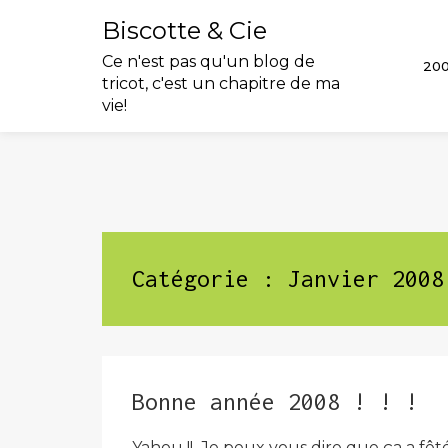
Biscotte & Cie
Ce n'est pas qu'un blog de
20
tricot, c'est un chapitre de ma
vie!
Skip
to
content
Catégorie :
Janvier 2008
Bonne année 2008 ! ! !
Yahou !! Je peux vous dire que ça a fê