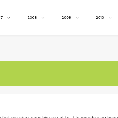
07
2008
2009
2010
té fort par chez nous hier soir et tout le monde a eu be