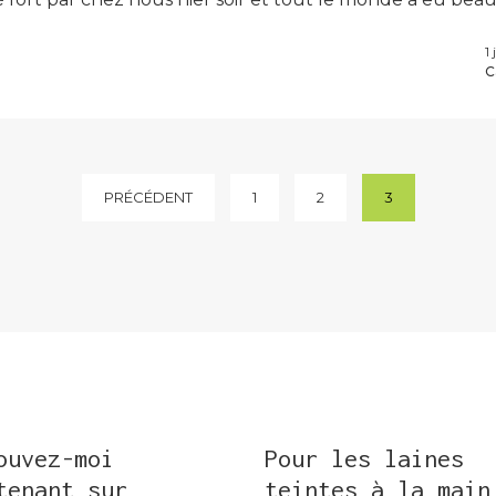
1
C
PRÉCÉDENT
1
2
3
ouvez-moi
Pour les laines
tenant sur
teintes à la main