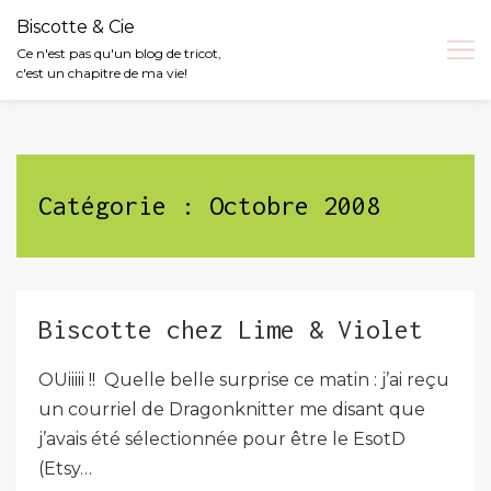
Biscotte & Cie
Ce n'est pas qu'un blog de tricot,
c'est un chapitre de ma vie!
Skip
to
content
Catégorie :
Octobre 2008
Biscotte chez Lime & Violet
OUiiiii !! Quelle belle surprise ce matin : j’ai reçu
un courriel de Dragonknitter me disant que
j’avais été sélectionnée pour être le EsotD
(Etsy…