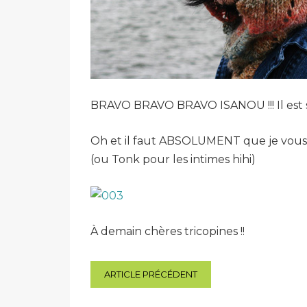
BRAVO BRAVO BRAVO ISANOU !!! Il est s
Oh et il faut ABSOLUMENT que je vous 
(ou Tonk pour les intimes hihi)
À demain chères tricopines !!
Navigation
ARTICLE PRÉCÉDENT
de