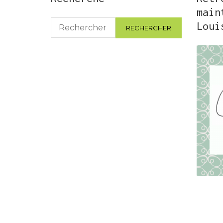
main
Rechercher :
Loui