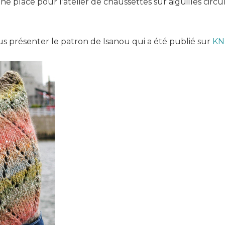
 une place pour l’atelier de chaussettes sur aiguilles circu
ous présenter le patron de Isanou qui a été publié sur
KNI