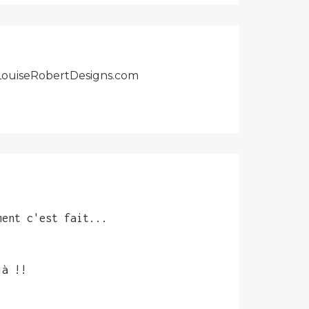
r LouiseRobertDesigns.com
ment c'est fait...
jà !!