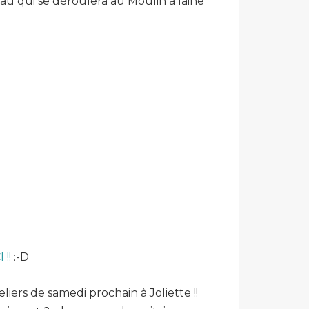
eau qui se déroulera au Moulin à laine
 !!
:-D
liers de samedi prochain à Joliette !!