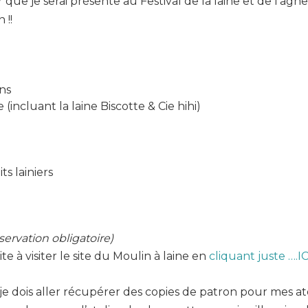
ue je serai présente au Festival de la laine et de l’agn
 !!
ns
(incluant la laine Biscotte & Cie hihi)
s lainiers
servation obligatoire)
ite à visiter le site du Moulin à laine en
cliquant juste ….ICI
 je dois aller récupérer des copies de patron pour mes ate