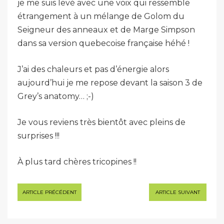
je me suis levé avec une voix qui ressemble
étrangement à un mélange de Golom du
Seigneur des anneaux et de Marge Simpson
dans sa version quebecoise française héhé !
J’ai des chaleurs et pas d’énergie alors
aujourd’hui je me repose devant la saison 3 de
Grey’s anatomy… ;-)
Je vous reviens très bientôt avec pleins de
surprises !!!
À plus tard chères tricopines !!
Navigation
ARTICLE PRÉCÉDENT
ARTICLE SUIVANT
de
l’article