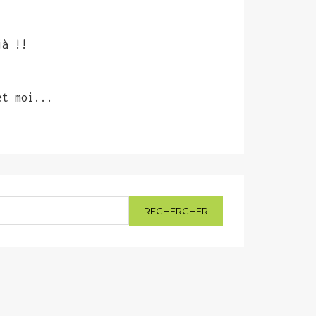
jà !!
et moi...