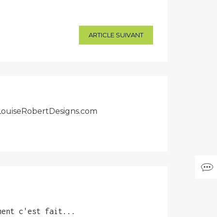
ARTICLE SUIVANT
r LouiseRobertDesigns.com
ment c'est fait...