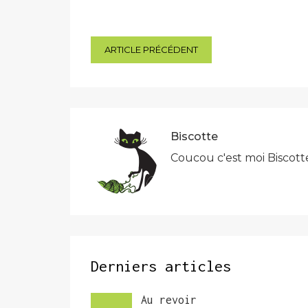
Navigation
ARTICLE PRÉCÉDENT
de
l’article
Biscotte
Coucou c'est moi Biscott
Derniers articles
Au revoir