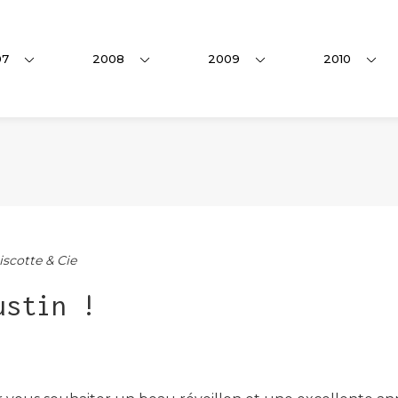
07
2008
2009
2010
iscotte & Cie
ustin !