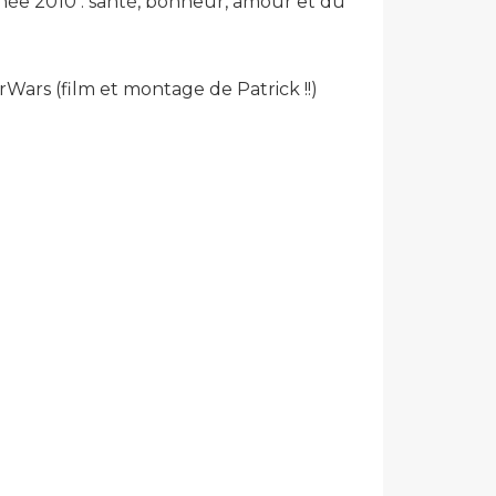
née 2010 : santé, bonheur, amour et du
rWars (film et montage de Patrick !!)