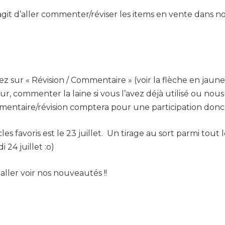
’agit d’aller commenter/réviser les items en vente dans 
uez sur « Révision / Commentaire » (voir la flèche en jaun
, commenter la laine si vous l’avez déjà utilisé ou nous
taire/révision comptera pour une participation donc vo
es favoris est le 23 juillet. Un tirage au sort parmi tout
24 juillet :o)
ller voir nos nouveautés !!