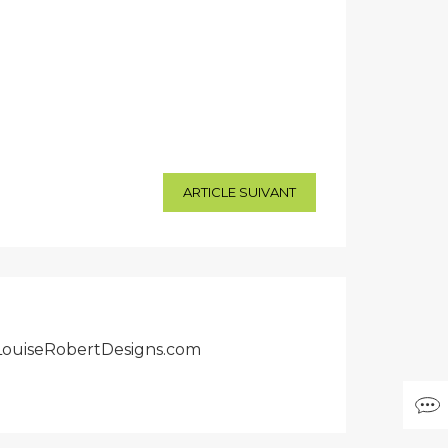
ARTICLE SUIVANT
r LouiseRobertDesigns.com