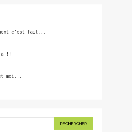
ment c'est fait...
jà !!
et moi...