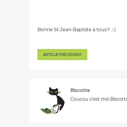
Bonne St-Jean-Baptiste à tous !! :-)
Navigation
ARTICLE PRÉCÉDENT
de
l’article
Biscotte
Coucou c'est moi Biscott