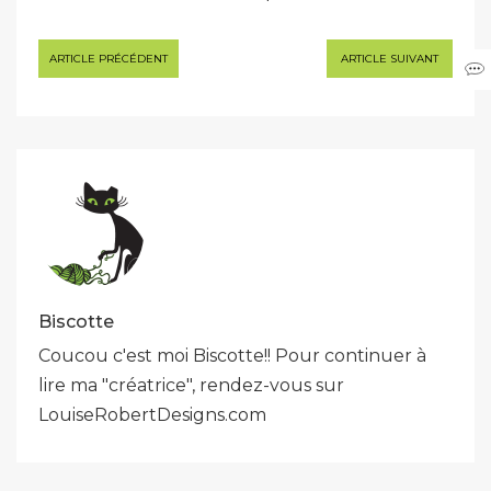
Navigation
ARTICLE PRÉCÉDENT
ARTICLE SUIVANT
de
l’article
Biscotte
Coucou c'est moi Biscotte!! Pour continuer à
lire ma "créatrice", rendez-vous sur
LouiseRobertDesigns.com