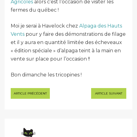
Agricoles
alors c’est l’occasion de visiter les
fermes du québec !
Moi je serai à Havelock chez
Alpaga des Hauts
Vents
pour y faire des démonstrations de filage
et il y aura en quantité limitée des écheveaux
« édition spéciale » d’alpaga teint à la main en
vente sur place pour l’occasion !!
Bon dimanche les tricopines !
Navigation
ARTICLE PRÉCÉDENT
ARTICLE SUIVANT
de
l’article