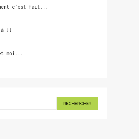
ment c'est fait...
jà !!
et moi...