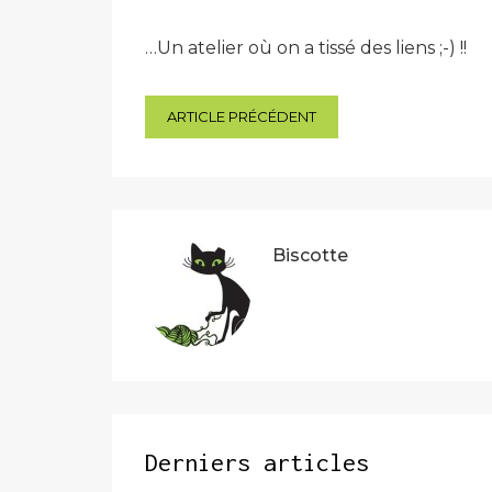
…Un atelier où on a tissé des liens ;-) !!
Navigation
ARTICLE PRÉCÉDENT
de
l’article
Biscotte
Derniers articles