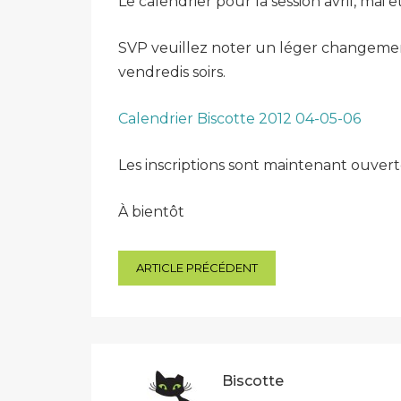
Le calendrier pour la session avril, mai 
SVP veuillez noter un léger changement
vendredis soirs.
Calendrier Biscotte 2012 04-05-06
Les inscriptions sont maintenant ouverte
À bientôt
Navigation
ARTICLE PRÉCÉDENT
de
l’article
Biscotte