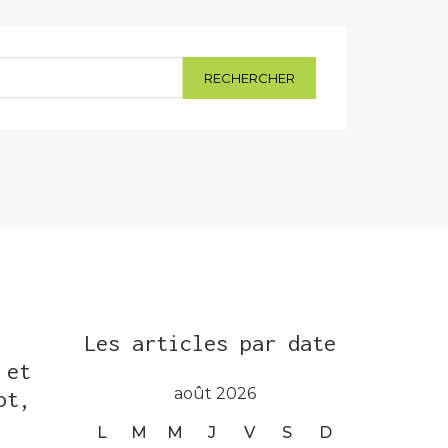
Les articles par date
 et
août 2026
ot,
L
M
M
J
V
S
D