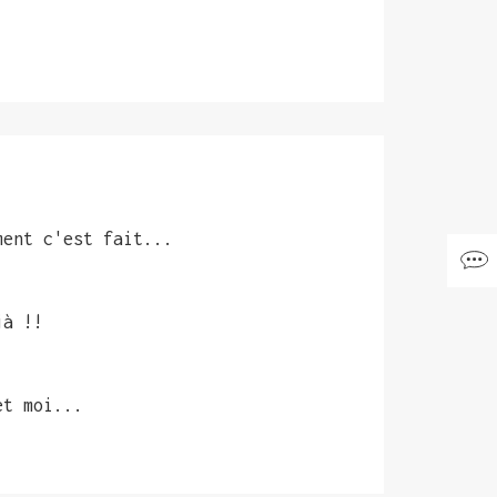
ment c'est fait...
jà !!
et moi...