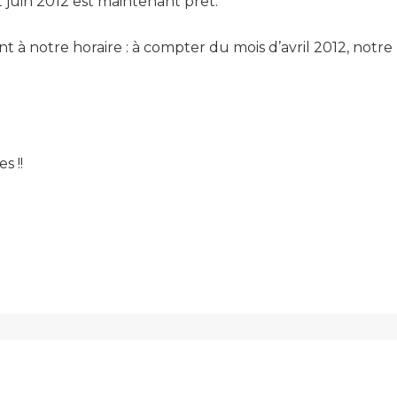
et juin 2012 est maintenant prêt.
 à notre horaire : à compter du mois d’avril 2012, notre
s !!