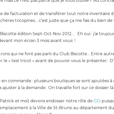
 mais ce n’est pas parce que je vous oublie !! Au contrair
ème de facturation et de transférer tout notre inventair
hères tricopines… c’est juste que ça me fais du bien de 
b Biscotte édition Sept-Oct-Nov 2012… Eh oui : j’ai toujou
e devant mon écran 3 mois avant vous
!
 patrons qui ne font pas parti du Club Biscotte… Entre autr
le « test tricot » avant de pouvoir vous le présenter. 
en commande : plusieurs boutiques se sont ajoutées à no
ajuster à la demande. On travaille fort sur ce dossier là 
 (Patrick et moi) devons endosser notre rôle de
GO
puisqu
e remplacement à la Ville de St-Bruno au département du