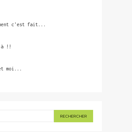
ment c'est fait...
jà !!
et moi...