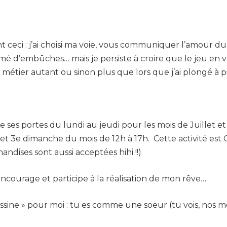
t ceci : j’ai choisi ma voie, vous communiquer l’amour du t
mé d’embûches… mais je persiste à croire que le jeu en v
étier autant ou sinon plus que lors que j’ai plongé à pi
ses portes du lundi au jeudi pour les mois de Juillet et 
er et 3e dimanche du mois de 12h à 17h. Cette activité est
dises sont aussi acceptées hihi !!)
ncourage et participe à la réalisation de mon rêve….
sine » pour moi : tu es comme une soeur (tu vois, nos mèr