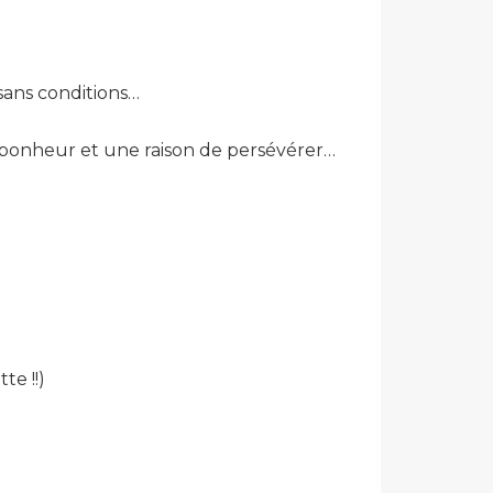
sans conditions…
l bonheur et une raison de persévérer…
te !!)