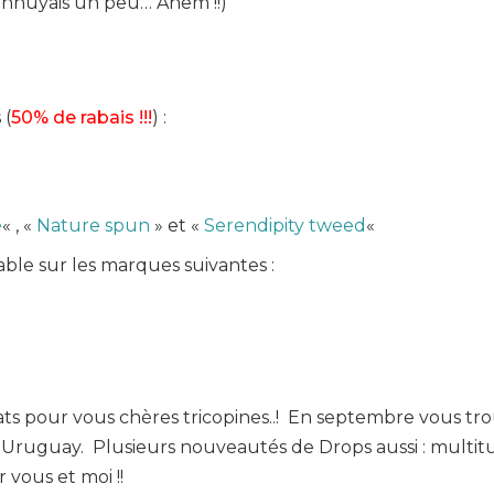
ennuyais un peu… Ahem !!)
 (
50% de rabais !!!
) :
e
« , «
Nature spun
» et «
Serendipity tweed
«
able sur les marques suivantes :
chats pour vous chères tricopines..! En septembre vous tr
l Uruguay. Plusieurs nouveautés de Drops aussi : multit
 vous et moi !!