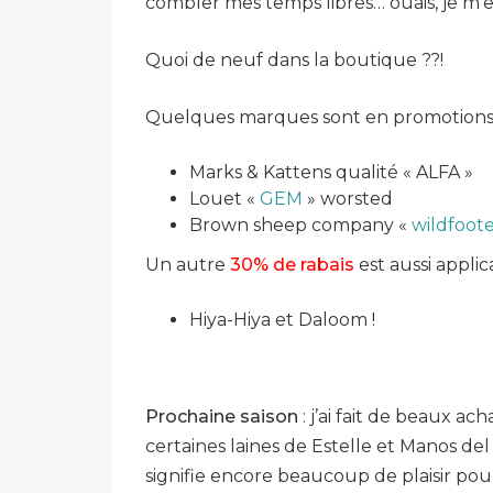
combler mes temps libres… ouais, je m’
Quoi de neuf dans la boutique ??!
Quelques marques sont en promotions
Marks & Kattens qualité « ALFA »
Louet «
GEM
» worsted
Brown sheep company «
wildfoot
Un autre
30% de rabais
est aussi applic
Hiya-Hiya et Daloom !
Prochaine saison
: j’ai fait de beaux a
certaines laines de Estelle et Manos de
signifie encore beaucoup de plaisir pour