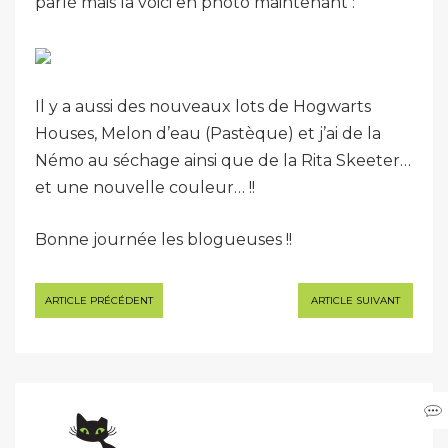
parlé mais la voici en photo maintenant :
Il y a aussi des nouveaux lots de Hogwarts
Houses, Melon d’eau (Pastèque) et j’ai de la
Némo au séchage ainsi que de la Rita Skeeter…
et une nouvelle couleur… !!
Bonne journée les blogueuses !!
Navigation
ARTICLE PRÉCÉDENT
ARTICLE SUIVANT
de
l’article