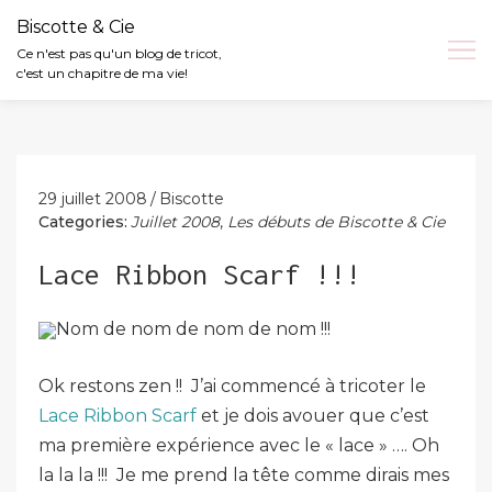
Biscotte & Cie
Ce n'est pas qu'un blog de tricot,
c'est un chapitre de ma vie!
Skip
to
content
29 juillet 2008
Biscotte
Categories:
Juillet 2008
,
Les débuts de Biscotte & Cie
Lace Ribbon Scarf !!!
Nom de nom de nom de nom !!!
Ok restons zen !! J’ai commencé à tricoter le
Lace Ribbon Scarf
et je dois avouer que c’est
ma première expérience avec le « lace » …. Oh
la la la !!! Je me prend la tête comme dirais mes