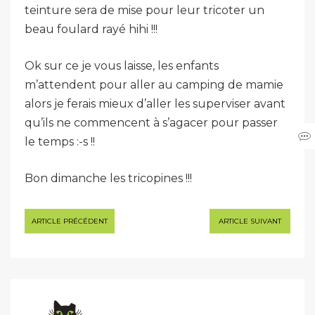
teinture sera de mise pour leur tricoter un
beau foulard rayé hihi !!!
Ok sur ce je vous laisse, les enfants
m’attendent pour aller au camping de mamie
alors je ferais mieux d’aller les superviser avant
qu’ils ne commencent à s’agacer pour passer
le temps :-s !!
Bon dimanche les tricopines !!!
Navigation
ARTICLE PRÉCÉDENT
ARTICLE SUIVANT
de
l’article