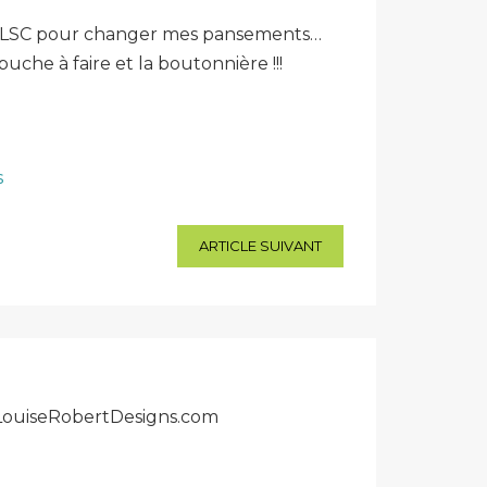
s au CLSC pour changer mes pansements…
uche à faire et la boutonnière !!!
ARTICLE SUIVANT
r LouiseRobertDesigns.com