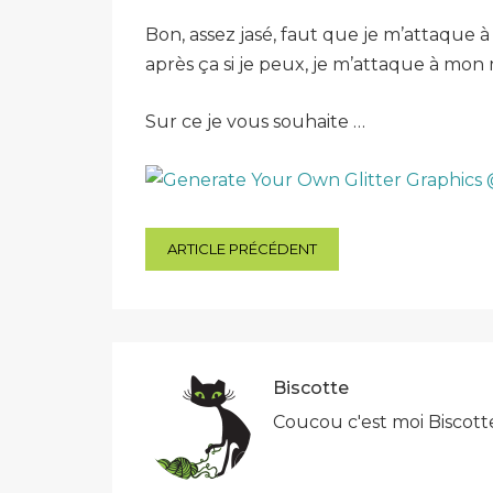
Bon, assez jasé, faut que je m’attaque 
après ça si je peux, je m’attaque à mon 
Sur ce je vous souhaite …
Navigation
ARTICLE PRÉCÉDENT
de
l’article
Biscotte
Coucou c'est moi Biscott