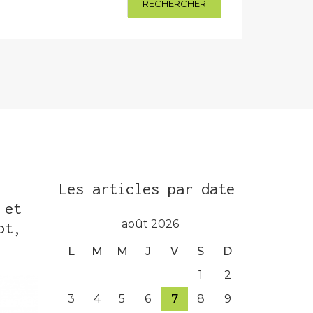
Les articles par date
 et
août 2026
ot,
L
M
M
J
V
S
D
1
2
3
4
5
6
7
8
9