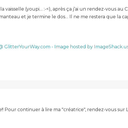
à la vaisselle (youpi… :-<), après ça j’ai un rendez-vou
manteau et je termine le dos… Il ne me restera que la cap
e!! Pour continuer à lire ma "créatrice", rendez-vous su