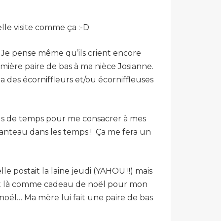
elle visite comme ça :-D
t… Je pense même qu’ils crient encore
emière paire de bas à ma nièce Josianne.
a des écorniffleurs et/ou écorniffleuses
us de temps pour me consacrer à mes
manteau dans les temps ! Ça me fera un
e postait la laine jeudi (YAHOU !!) mais
jet là comme cadeau de noël pour mon
r noël… Ma mère lui fait une paire de bas