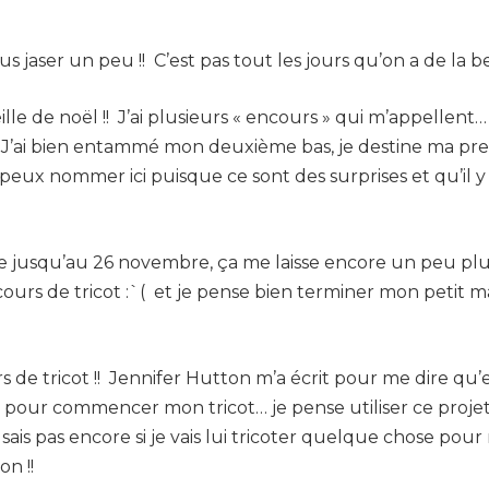
s jaser un peu !! C’est pas tout les jours qu’on a de la b
lle de noël !! J’ai plusieurs « encours » qui m’appellen
 :-o J’ai bien entammé mon deuxième bas, je destine ma pr
peux nommer ici puisque ce sont des surprises et qu’il y 
e jusqu’au 26 novembre, ça me laisse encore un peu pl
cours de tricot :`( et je pense bien terminer mon petit 
…
e tricot !! Jennifer Hutton m’a écrit pour me dire qu’ell
re pour commencer mon tricot… je pense utiliser ce pro
e sais pas encore si je vais lui tricoter quelque chose pou
on !!