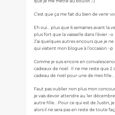
que je me mette au boulot ;-)
C’est que ça me fait du bien de venir vou
Eh oui… plus que 6 semaines avant la vei
plus fort que la vaisselle dans l’évier
J’ai quelques autres encours que je ne 
qui visitent mon blogue à l’occasion :-p
Comme je suis encore en convalescenc
cadeaux de noël. Il ne me reste que 2 
cadeau de noël pour une de mes fille
Faut pas oublier non plus mon concours d
je vais devoir attendre au 1er décemb
autre fille… Pour ce qui est de Justin, j
alors il ne sera pas en reste de toute faç