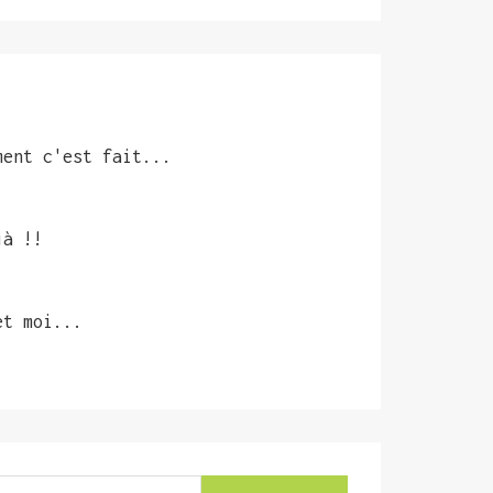
ment c'est fait...
jà !!
et moi...