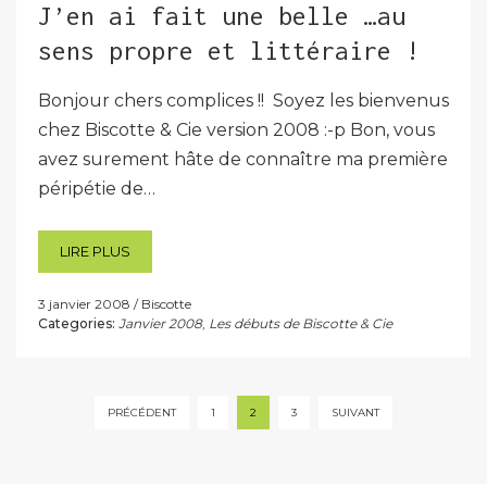
J’en ai fait une belle …au
sens propre et littéraire !
Bonjour chers complices !! Soyez les bienvenus
chez Biscotte & Cie version 2008 :-p Bon, vous
avez surement hâte de connaître ma première
péripétie de…
LIRE PLUS
3 janvier 2008
Biscotte
Categories:
Janvier 2008
,
Les débuts de Biscotte & Cie
Pagination
PRÉCÉDENT
1
2
3
SUIVANT
des
publications