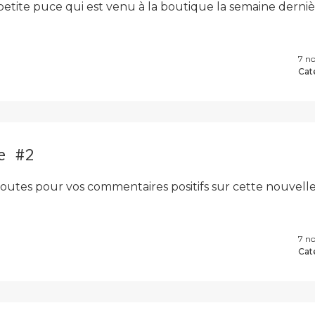
petite puce qui est venu à la boutique la semaine derni
7 n
Cat
e #2
 toutes pour vos commentaires positifs sur cette nouvel
7 n
Cat