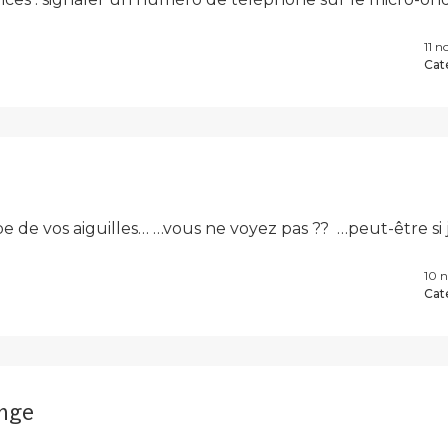
11 
Cat
ombe de vos aiguilles… …vous ne voyez pas ?? …peut-être si
10 
Cat
nge