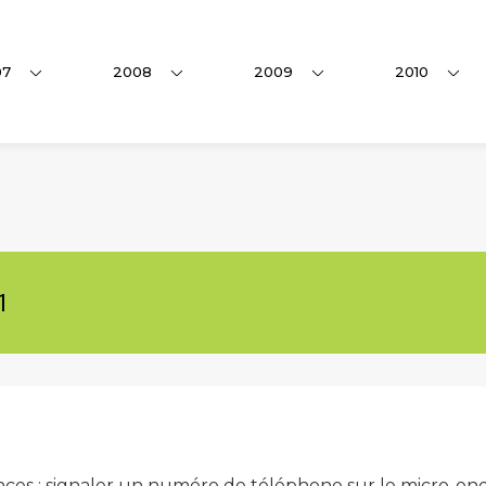
07
2008
2009
2010
1
s : signaler un numéro de téléphone sur le micro-ondes !!