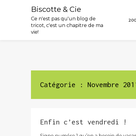
Biscotte & Cie
Ce n'est pas qu'un blog de
20
tricot, c'est un chapitre de ma
vie!
Skip
to
content
Catégorie :
Novembre 201
Enfin c’est vendredi !
Signe numéro 1 qu’on a besoin de vacance