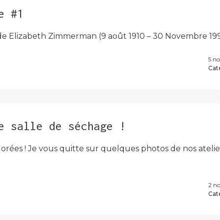
e #1
s de Elizabeth Zimmerman (9 août 1910 – 30 Novembre 1
5 n
Cat
e salle de séchage !
colorées ! Je vous quitte sur quelques photos de nos ateli
2 n
Cat