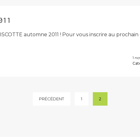
011
 BISCOTTE automne 2011 ! Pour vous inscrire au prochai
1 n
Cat
PRÉCÉDENT
1
2