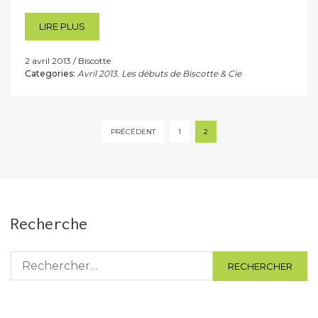
LIRE PLUS
2 avril 2013
Biscotte
Categories:
Avril 2013
,
Les débuts de Biscotte & Cie
Pagination
PRÉCÉDENT
1
2
des
publications
Recherche
Rechercher :