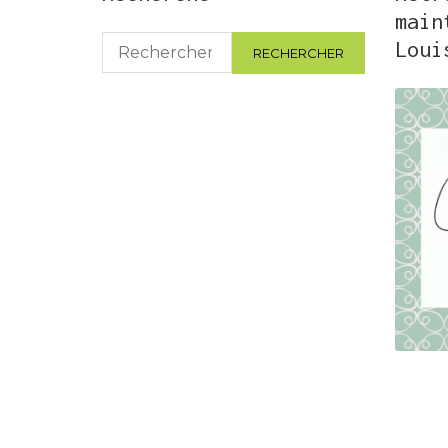
main
Rechercher :
Loui