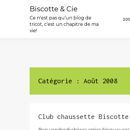
Biscotte & Cie
Ce n'est pas qu'un blog de
20
tricot, c'est un chapitre de ma
vie!
Skip
to
content
Catégorie :
Août 2008
Club chaussette Biscotte
Bon vendredi chères amies blogueuses !!