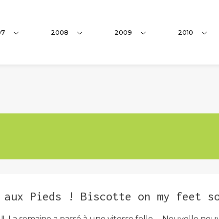
07
2008
2009
2010
 aux Pieds ! Biscotte on my feet s
 La semaine a passé à une vitesse folle… Nouvelle nouve