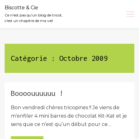
Biscotte & Cie
Ce n'est pas qu'un blog de tricot,
c'est un chapitre de ma vie!
Skip
to
content
Catégorie :
Octobre 2009
Boooouuuuuu !
Bon vendredi chères tricopines !! Je viens de
m’enfiler 4 mini barres de chocolat Kit-Kat et je
sens que ce n’est qu’un début pour ce…