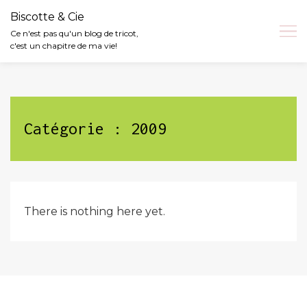
Biscotte & Cie
Ce n'est pas qu'un blog de tricot,
c'est un chapitre de ma vie!
Skip
to
content
Catégorie :
2009
There is nothing here yet.