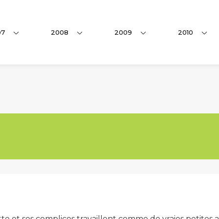
07
2008
2009
2010
tte et ses complices travaillent comme de vraies petite