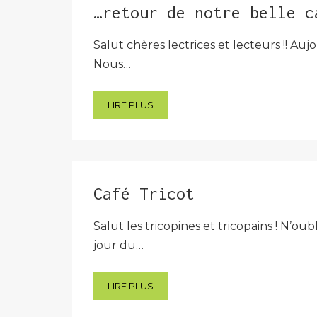
…retour de notre belle c
Salut chères lectrices et lecteurs !! A
Nous…
LIRE PLUS
Café Tricot
Salut les tricopines et tricopains ! N’
jour du…
LIRE PLUS