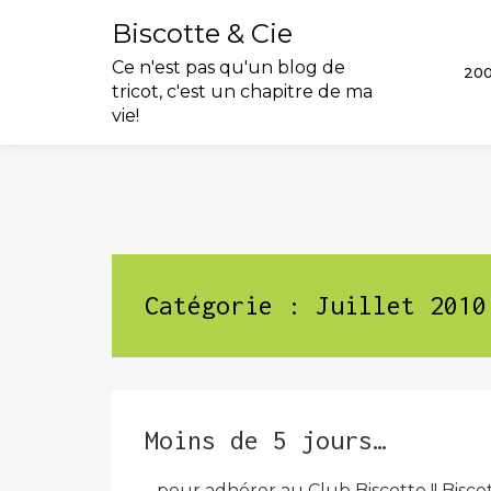
Biscotte & Cie
Ce n'est pas qu'un blog de
20
tricot, c'est un chapitre de ma
vie!
Skip
to
content
Catégorie :
Juillet 2010
Moins de 5 jours…
…pour adhérer au Club Biscotte !! Bisco