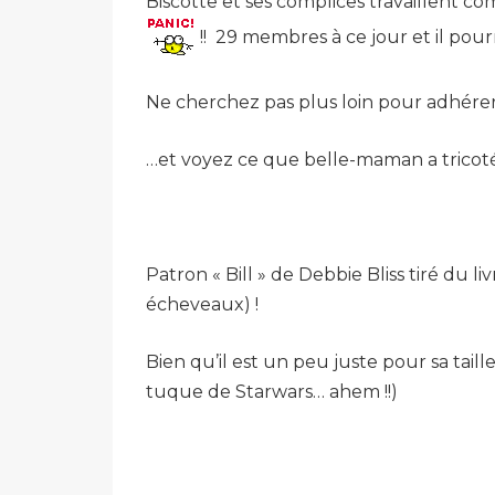
Biscotte et ses complices travaillent c
!! 29 membres à ce jour et il pourra
Ne cherchez pas plus loin pour adhérer
…et voyez ce que belle-maman a tricoté
Patron « Bill » de Debbie Bliss tiré du li
écheveaux) !
Bien qu’il est un peu juste pour sa tai
tuque de Starwars… ahem !!)