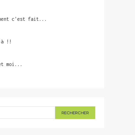
ment c'est fait...
jà !!
et moi...