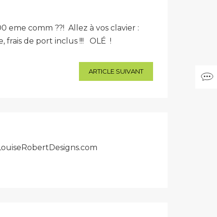
00 eme comm ??! Allez à vos clavier :
rais de port inclus !!! OLÉ !
ARTICLE SUIVANT
r LouiseRobertDesigns.com