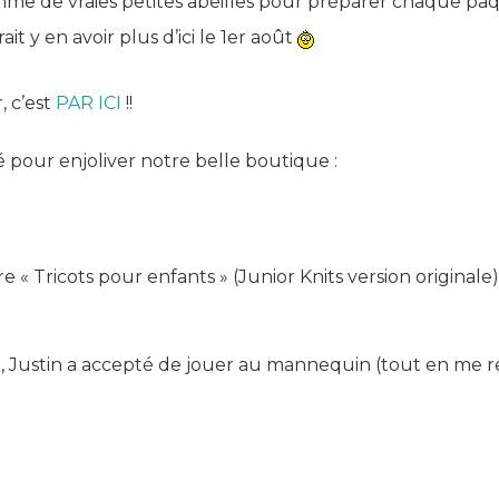
omme de vraies petites abeilles pour préparer chaque pa
it y en avoir plus d’ici le 1er août
, c’est
PAR ICI
!!
 pour enjoliver notre belle boutique :
vre « Tricots pour enfants » (Junior Knits version original
lle, Justin a accepté de jouer au mannequin (tout en me 