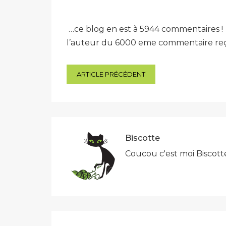
…ce blog en est à 5944 commentaires ! E
l’auteur du 6000 eme commentaire reçevr
Navigation
ARTICLE PRÉCÉDENT
de
l’article
Biscotte
Coucou c'est moi Biscott