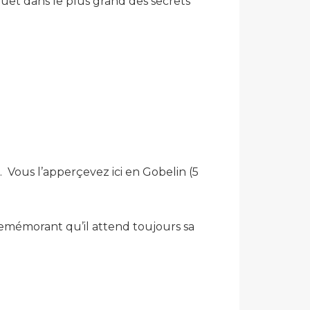
quet dans le plus grand des secrets
e). Vous l’apperçevez ici en Gobelin (5
remémorant qu’il attend toujours sa