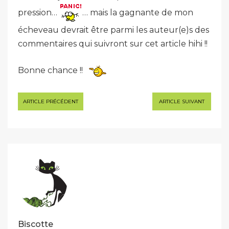
pression…
… mais la gagnante de mon
écheveau devrait être parmi les auteur(e)s des
commentaires qui suivront sur cet article hihi !!
Bonne chance !!
Navigation
ARTICLE PRÉCÉDENT
ARTICLE SUIVANT
de
l’article
Biscotte