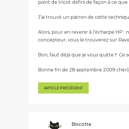
point de tricot défini de façon à ce que
J’ai trouvé un patron de cette techniqu
Alors, pour en revenir à l’écharpe HP : 
concepteur, vous le trouverez sur Ravelr
Bon, faut déjà que je vous quitte !! Ce s
Bonne fin de 28 septembre 2009 chèr(e)s
Navigation
ARTICLE PRÉCÉDENT
de
l’article
Biscotte