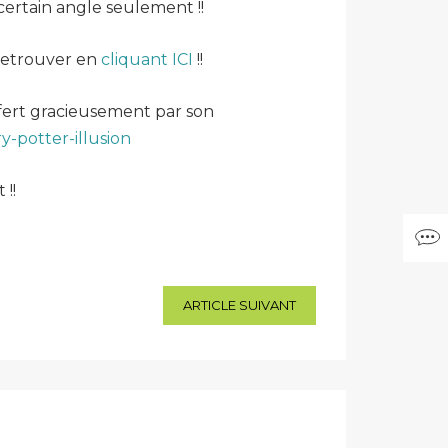
certain angle seulement !!
 retrouver en
cliquant ICI
!!
offert gracieusement par son
y-potter-illusion
 !!
ARTICLE SUIVANT