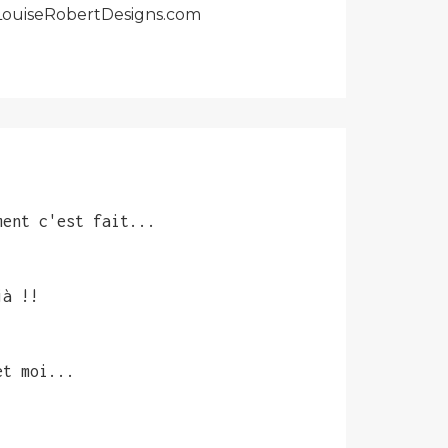
r LouiseRobertDesigns.com
ment c'est fait...
jà !!
et moi...