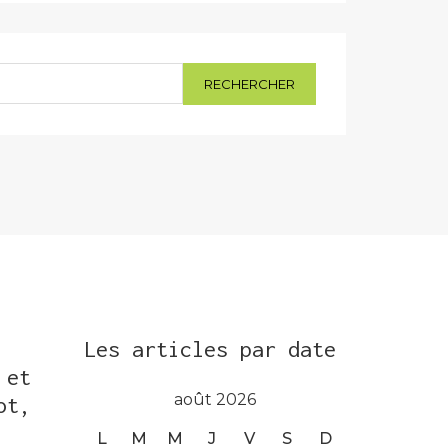
Les articles par date
 et
août 2026
ot,
L
M
M
J
V
S
D