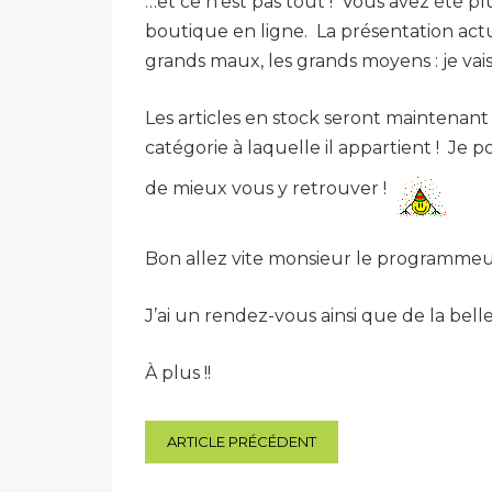
…et ce n’est pas tout ! Vous avez été 
boutique en ligne. La présentation actue
grands maux, les grands moyens : je vai
Les articles en stock seront maintenant 
catégorie à laquelle il appartient ! Je 
de mieux vous y retrouver !
Bon allez vite monsieur le programmeur 
J’ai un rendez-vous ainsi que de la bell
À plus !!
Navigation
ARTICLE PRÉCÉDENT
de