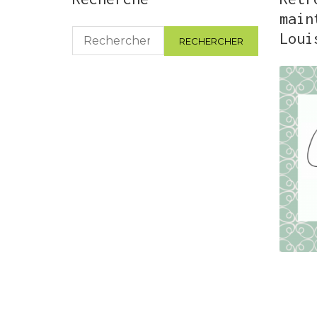
main
Rechercher :
Loui