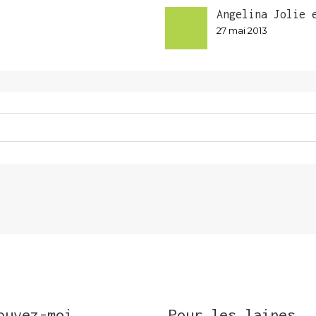
Angelina Jolie 
27 mai 2013
ouvez-moi
Pour les laines