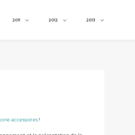
2011
2012
2013
gorie accessoires
!