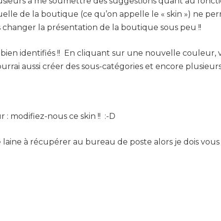
plusieurs à me soumettre des suggestions quant au fonct
lle de la boutique (ce qu’on appelle le « skin ») ne per
s changer la présentation de la boutique sous peu !!
bien identifiés !! En cliquant sur une nouvelle couleur, 
pourrai aussi créer des sous-catégories et encore plusieu
: modifiez-nous ce skin !! :-D
e laine à récupérer au bureau de poste alors je dois vous 