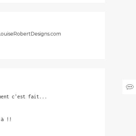
r LouiseRobertDesigns.com
ment c'est fait...
jà !!