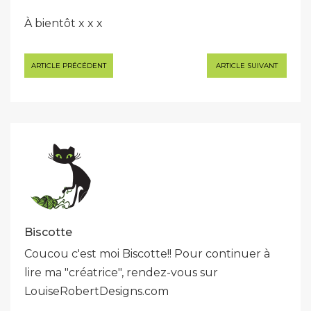
À bientôt x x x
Navigation
ARTICLE PRÉCÉDENT
ARTICLE SUIVANT
de
l’article
Biscotte
Coucou c'est moi Biscotte!! Pour continuer à
lire ma "créatrice", rendez-vous sur
LouiseRobertDesigns.com