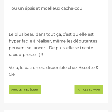
…ou un épais et moelleux cache-cou
Le plus beau dans tout ça, c’est qu’elle est
hyper facile à réaliser, même les débutantes
peuvent se lancer… De plus, elle se tricote
rapido-presto :-) !!
Voilà, le patron est disponible chez Biscotte &
Cie !
Navigation
ARTICLE PRÉCÉDENT
ARTICLE SUIVANT
de
l’article