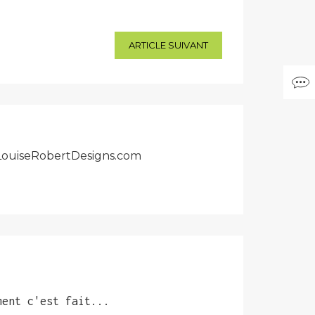
ARTICLE SUIVANT
r LouiseRobertDesigns.com
ment c'est fait...