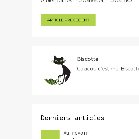
À bientôt les tricopines et tricopains..!
Navigation
ARTICLE PRÉCÉDENT
de
l’article
Biscotte
Coucou c'est moi Biscott
Derniers articles
Au revoir