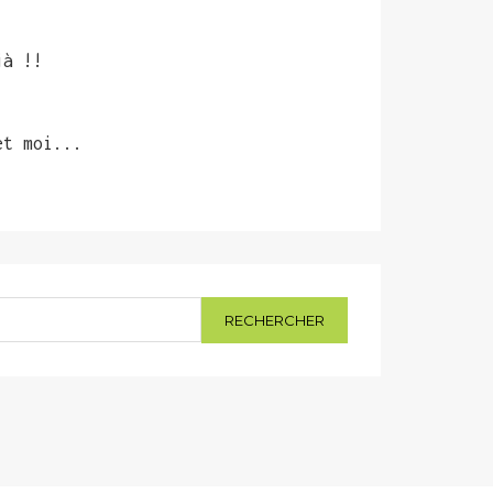
jà !!
et moi...