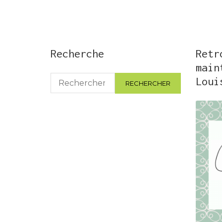
Recherche
Retr
main
Rechercher :
Loui