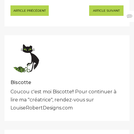
Navigation
ARTICLE PRÉCÉDENT
ARTICLE SUIVANT
de
l’article
Biscotte
Coucou c'est moi Biscotte!! Pour continuer à
lire ma "créatrice", rendez-vous sur
LouiseRobertDesigns.com