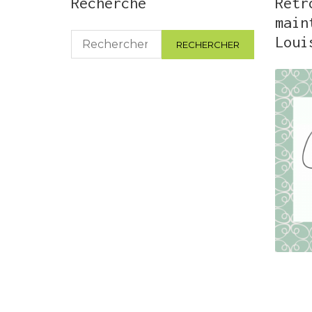
Recherche
Retr
main
Rechercher :
Loui