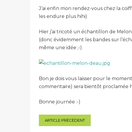
J’ai enfin mon rendez-vous chez la coiff
les endure plus hihi)
Hier j’ai tricoté un échantillon de Melon
(donc évidemment les bandes sur l’échan
même une idée ;-)
Bon je dois vous laisser pour le momen
commentaire) sera bientôt proclamée hihi
Bonne journée :-)
Navigation
ARTICLE PRÉCÉDENT
de