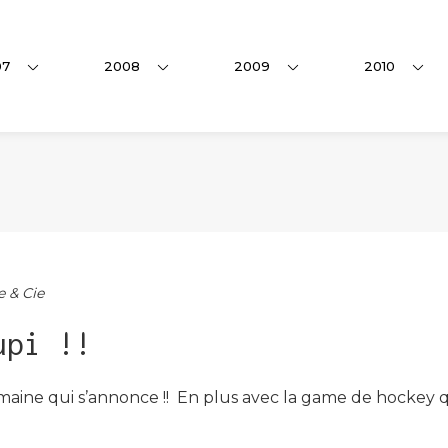
07
2008
2009
2010
e & Cie
upi !!
maine qui s’annonce !! En plus avec la game de hockey q