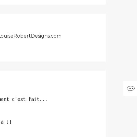
r LouiseRobertDesigns.com
ment c'est fait...
jà !!