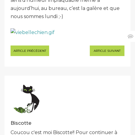
sens d’humeur implaquable même si
aujourd’hui, au bureau, c’est la galère et que
nous sommes lundi ;-)
Navigation
ARTICLE PRÉCÉDENT
ARTICLE SUIVANT
de
l’article
Biscotte
Coucou c'est moi Biscotte!! Pour continuer à