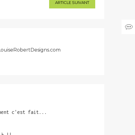
ARTICLE SUIVANT
r LouiseRobertDesigns.com
ment c'est fait...
jà !!