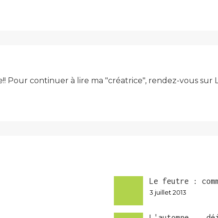
e!! Pour continuer à lire ma "créatrice", rendez-vous su
Le feutre : com
3 juillet 2013
L'automne... dé