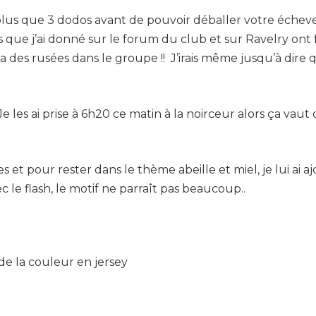
plus que 3 dodos avant de pouvoir déballer votre échev
es que j’ai donné sur le forum du club et sur Ravelry ont
des rusées dans le groupe !! J’irais même jusqu’à dire qu’
 les ai prise à 6h20 ce matin à la noirceur alors ça vaut 
s et pour rester dans le thème abeille et miel, je lui ai
le flash, le motif ne parraît pas beaucoup..
de la couleur en jersey