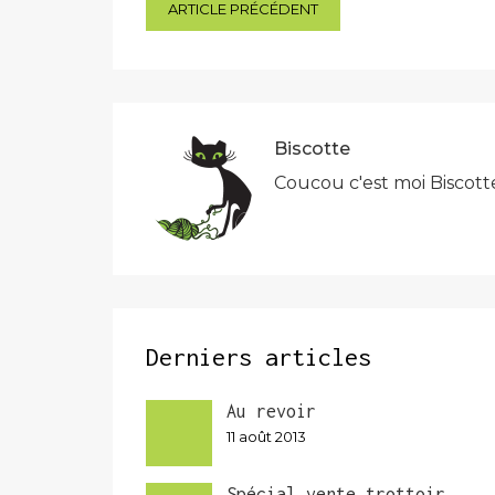
Navigation
ARTICLE PRÉCÉDENT
de
l’article
Biscotte
Coucou c'est moi Biscott
Derniers articles
Au revoir
11 août 2013
Spécial vente trottoir