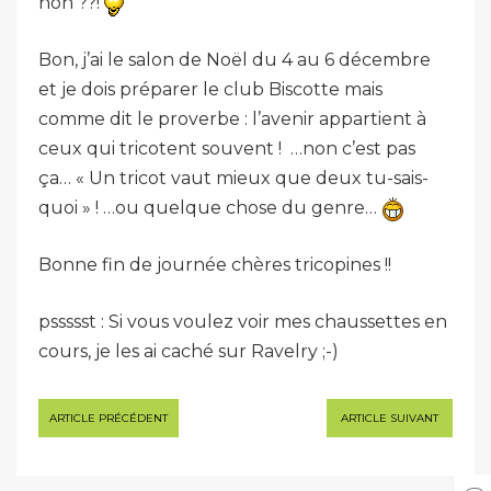
non ??!
Bon, j’ai le salon de Noël du 4 au 6 décembre
et je dois préparer le club Biscotte mais
comme dit le proverbe : l’avenir appartient à
ceux qui tricotent souvent ! …non c’est pas
ça… « Un tricot vaut mieux que deux tu-sais-
quoi » ! …ou quelque chose du genre…
Bonne fin de journée chères tricopines !!
pssssst : Si vous voulez voir mes chaussettes en
cours, je les ai caché sur Ravelry ;-)
Navigation
ARTICLE PRÉCÉDENT
ARTICLE SUIVANT
de
l’article