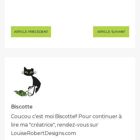
Navigation
ARTICLE PRÉCÉDENT
ARTICLE SUIVANT
de
l’article
Biscotte
Coucou c'est moi Biscotte!! Pour continuer à
lire ma "créatrice", rendez-vous sur
LouiseRobertDesigns.com