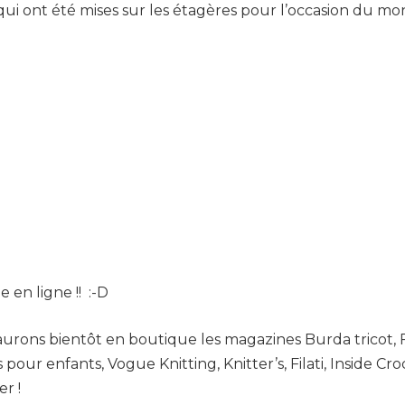
ui ont été mises sur les étagères pour l’occasion du mond
 en ligne !! :-D
 aurons bientôt en boutique les magazines Burda tricot, F
ts pour enfants, Vogue Knitting, Knitter’s, Filati, Inside C
r !