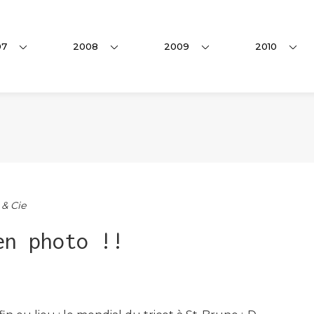
07
2008
2009
2010
 & Cie
en photo !!