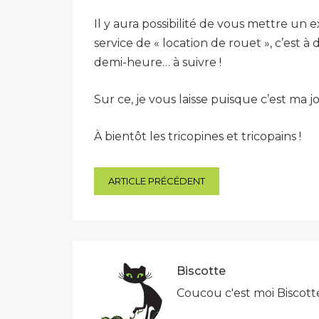
Il y aura possibilité de vous mettre un 
service de « location de rouet », c’est 
demi-heure… à suivre !
Sur ce, je vous laisse puisque c’est m
À bientôt les tricopines et tricopains !
Navigation
ARTICLE PRÉCÉDENT
de
l’article
Biscotte
Coucou c'est moi Biscott