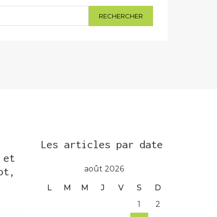
Les articles par date
 et
août 2026
ot,
L
M
M
J
V
S
D
1
2