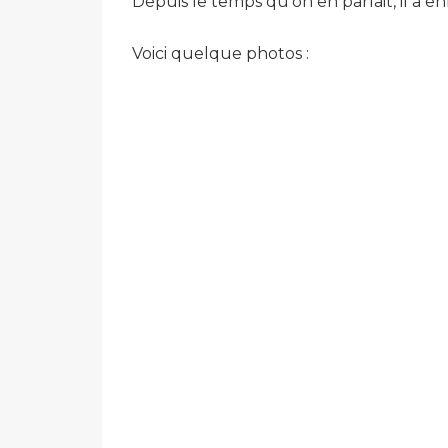
Depuis le temps qu’on en parlait, il a en
Voici quelque photos :