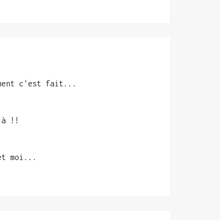
ment c'est fait...
jà !!
et moi...