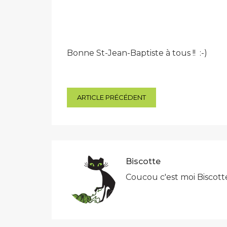
Bonne St-Jean-Baptiste à tous !! :-)
Navigation
ARTICLE PRÉCÉDENT
de
l’article
Biscotte
Coucou c'est moi Biscott