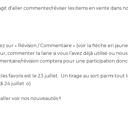
’agit d’aller commenter/réviser les items en vente dans 
uez sur « Révision / Commentaire » (voir la flèche en jaun
, commenter la laine si vous l’avez déjà utilisé ou nous
taire/révision comptera pour une participation donc vo
es favoris est le 23 juillet. Un tirage au sort parmi tout
24 juillet :o)
ller voir nos nouveautés !!