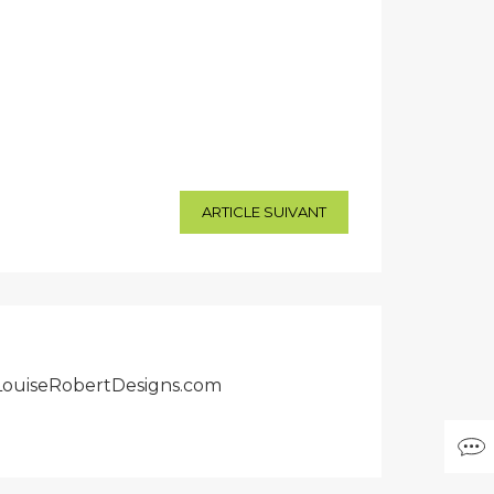
ARTICLE SUIVANT
r LouiseRobertDesigns.com