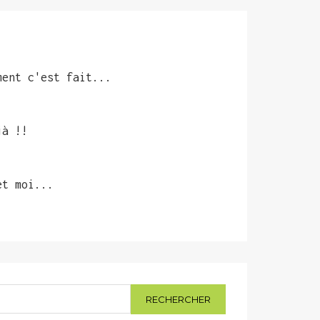
ment c'est fait...
jà !!
et moi...