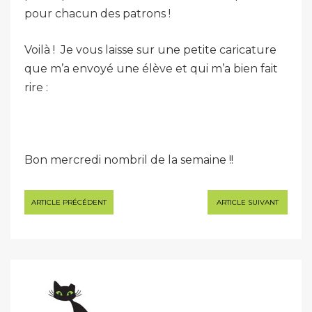
pour chacun des patrons !
Voilà ! Je vous laisse sur une petite caricature
que m’a envoyé une élève et qui m’a bien fait
rire :
Bon mercredi nombril de la semaine !!
Navigation
ARTICLE PRÉCÉDENT
ARTICLE SUIVANT
de
l’article