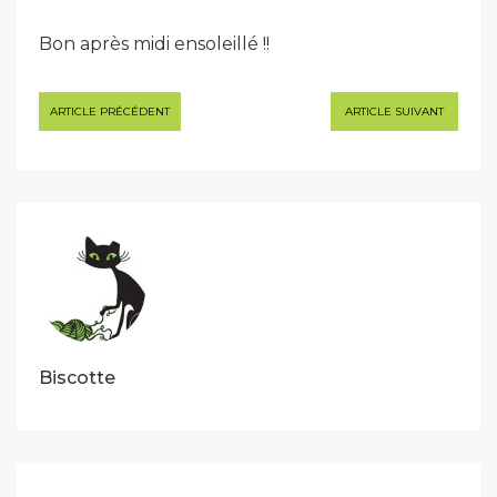
Bon après midi ensoleillé !!
Navigation
ARTICLE PRÉCÉDENT
ARTICLE SUIVANT
de
l’article
Biscotte