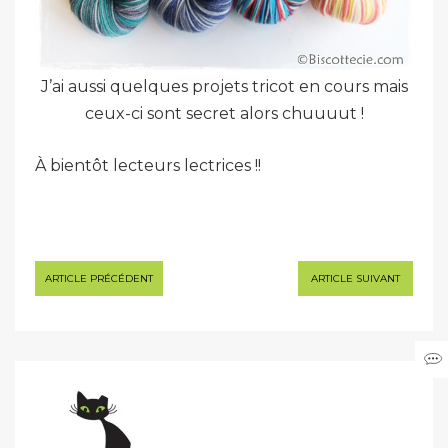
J’ai aussi quelques projets tricot en cours mais
ceux-ci sont secret alors chuuuut !
À bientôt lecteurs lectrices !!
Navigation
ARTICLE PRÉCÉDENT
ARTICLE SUIVANT
de
l’article