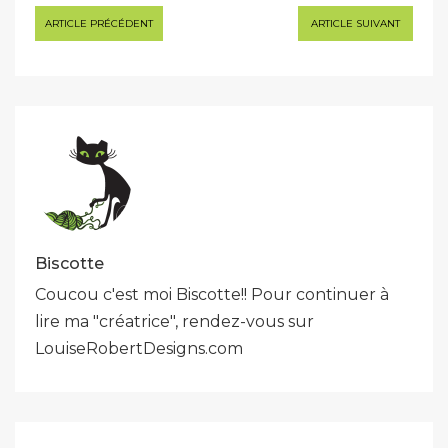
Navigation
ARTICLE PRÉCÉDENT
ARTICLE SUIVANT
de
l’article
Biscotte
Coucou c'est moi Biscotte!! Pour continuer à
lire ma "créatrice", rendez-vous sur
LouiseRobertDesigns.com