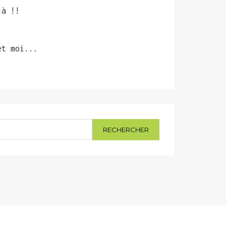
jà !!
et moi...