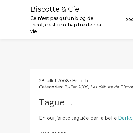
Biscotte & Cie
Ce n'est pas qu'un blog de
20
tricot, c'est un chapitre de ma
vie!
Skip
to
content
28 juillet 2008
Biscotte
Categories:
Juillet 2008
,
Les débuts de Biscot
Tague !
Eh oui j’ai été taguée par la belle
Darkc