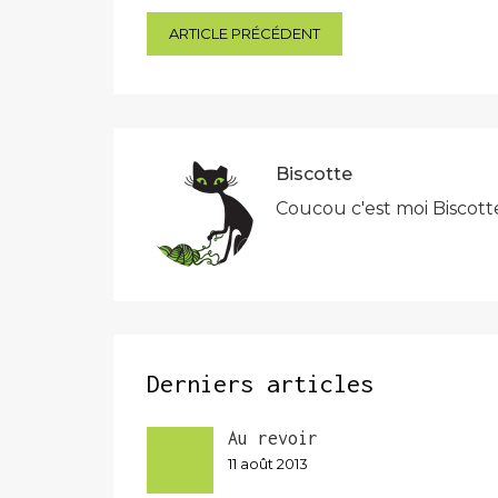
Navigation
ARTICLE PRÉCÉDENT
de
l’article
Biscotte
Coucou c'est moi Biscott
Derniers articles
Au revoir
11 août 2013