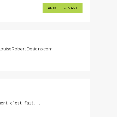
ARTICLE SUIVANT
r LouiseRobertDesigns.com
ment c'est fait...