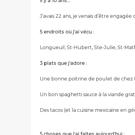
Il y a 10 ans…
J’avais 22 ans, je venais d’être engagée 
5 endroits où j’ai vécu :
Longueuil, St-Hubert, Ste-Julie, St-Mat
3 plats que j’adore :
Une bonne poitrine de poulet de chez Rô
Un bon spaghetti sauce à la viande grat
Des tacos (et la cuisine mexicaine en gén
5 choses que j’ai faites aujourd’hui :