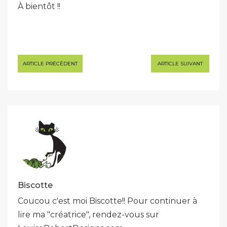
À bientôt !!
Navigation
ARTICLE PRÉCÉDENT
ARTICLE SUIVANT
de
l’article
Biscotte
Coucou c'est moi Biscotte!! Pour continuer à
lire ma "créatrice", rendez-vous sur